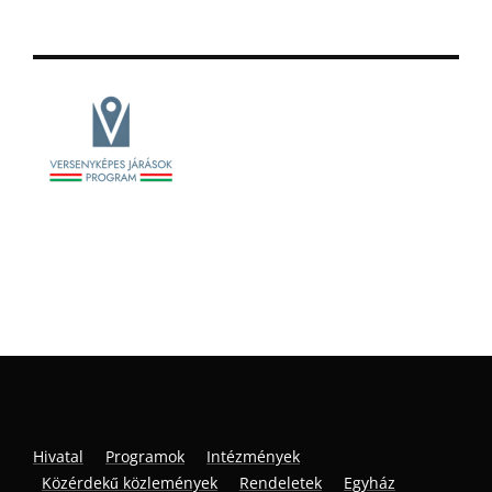
Hivatal
Programok
Intézmények
Közérdekű közlemények
Rendeletek
Egyház