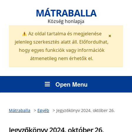
MÁTRABALLA
Község honlapja
Az oldal tartalma és megjelenése
×
jelenleg szerkesztés alatt áll. Előfordulhat,
hogy egyes funkciók vagy információk
átmenetileg nem érhetők el.
Open Menu
Mátraballa
>
Egyéb
>
Jegyzőkönyv 2024. október 26.
Jegyzőkönyv 2024. október 26.