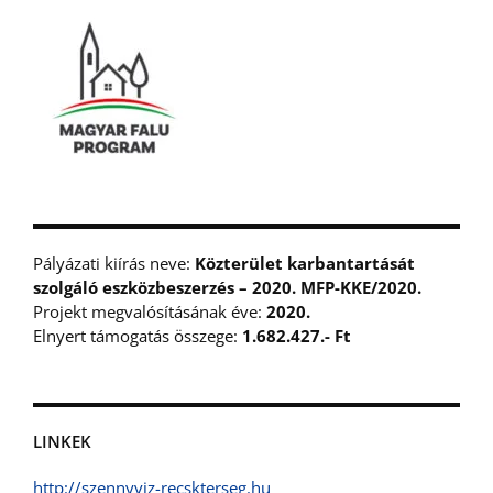
Pályázati kiírás neve:
Közterület karbantartását
szolgáló eszközbeszerzés – 2020. MFP-KKE/2020.
Projekt megvalósításának éve:
2020.
Elnyert támogatás összege:
1.682.427.- Ft
LINKEK
http://szennyviz-recskterseg.hu