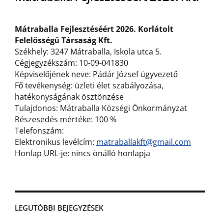
Mátraballa Fejlesztéséért 2026. Korlátolt
Felelősségű Társaság Kft.
Székhely: 3247 Mátraballa, Iskola utca 5.
Cégjegyzékszám: 10-09-041830
Képviselőjének neve: Pádár József ügyvezető
Fő tevékenység: üzleti élet szabályozása,
hatékonyságának ösztönzése
Tulajdonos: Mátraballa Községi Önkormányzat
Részesedés mértéke: 100 %
Telefonszám:
Elektronikus levélcím:
matraballakft@gmail.com
Honlap URL-je: nincs önálló honlapja
LEGUTÓBBI BEJEGYZÉSEK