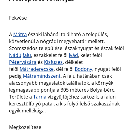
Fekvése
A
Mátra
északi lábánál található a település,
közvetlenül a nógrádi megyehatár mellett.
Szomszédos települései északnyugat és észak felől
Nádújfalu
, északkelet felől
Ivád
, kelet felől
Pétervására
és
Kisfüzes
, délkelet
felől
Mátraderecske
, dél felől
Bodony
, nyugat felől
pedig
Mátramindszent
. A falu határában csak
alacsonyabb magaslatok találhatók, a környék
legmagasabb pontja a 305 méteres Bolya-bérc.
Területe a
Tarna
vízgyűjtőjéhez tartozik, a falun
keresztülfolyó patak a kis folyó felső szakaszának
egyik mellékága.
Megközelítése