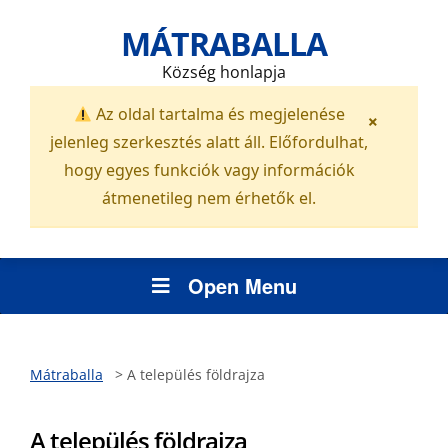
MÁTRABALLA
Község honlapja
Az oldal tartalma és megjelenése
×
jelenleg szerkesztés alatt áll. Előfordulhat,
hogy egyes funkciók vagy információk
átmenetileg nem érhetők el.
Open Menu
Mátraballa
>
A település földrajza
A település földrajza