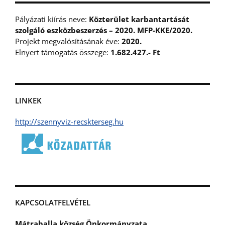
Pályázati kiírás neve:
Közterület karbantartását
szolgáló eszközbeszerzés – 2020. MFP-KKE/2020.
Projekt megvalósításának éve:
2020.
Elnyert támogatás összege:
1.682.427.- Ft
LINKEK
http://szennyviz-recskterseg.hu
KAPCSOLATFELVÉTEL
Mátraballa község Önkormányzata