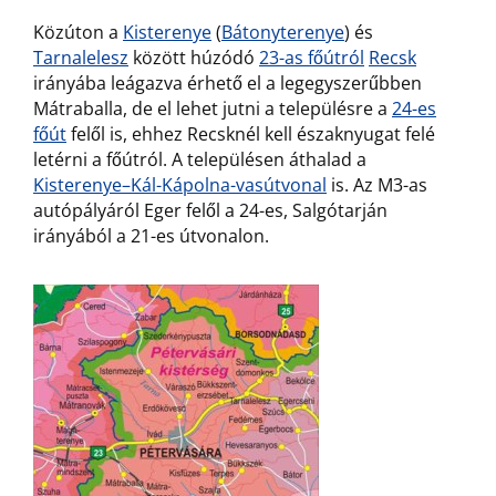
Közúton a
Kisterenye
(
Bátonyterenye
) és
Tarnalelesz
között húzódó
23-as főútról
Recsk
irányába leágazva érhető el a legegyszerűbben
Mátraballa, de el lehet jutni a településre a
24-es
főút
felől is, ehhez Recsknél kell északnyugat felé
letérni a főútról. A településen áthalad a
Kisterenye–Kál-Kápolna-vasútvonal
is. Az M3-as
autópályáról Eger felől a 24-es, Salgótarján
irányából a 21-es útvonalon.