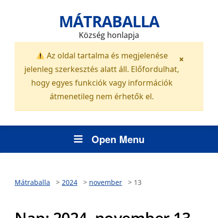
MÁTRABALLA
Község honlapja
Az oldal tartalma és megjelenése
×
jelenleg szerkesztés alatt áll. Előfordulhat,
hogy egyes funkciók vagy információk
átmenetileg nem érhetők el.
Open Menu
Mátraballa
>
2024
>
november
>
13
Nap:
2024. november 13.