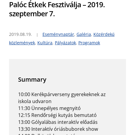
Palóc Étkek Fesztiválja – 2019.
szeptember 7.
2019.08.19.
Eseménynaptár
,
Galéria
,
Közérdekű
közlemények
,
Kultúra
,
Pályázatok
,
Programok
Summary
10:00 Kerékpárverseny gyerekeknek az
iskola udvaron
11:30 Ünnepélyes megnyitó
12:15 Rendőrségi kutyás bemutató
13:00 Gólyalábas interaktív előadás
13:30 Interaktív óriásbuborek show