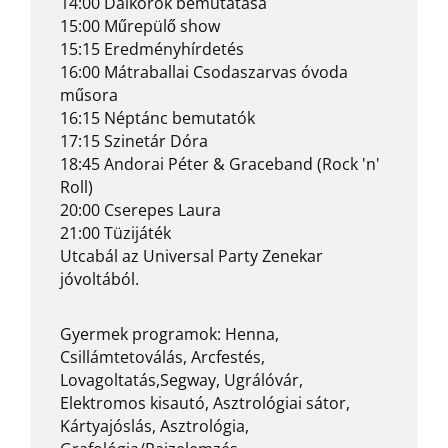
14:00 Dalkörök bemutatása
15:00 Műrepülő show
15:15 Eredményhírdetés
16:00 Mátraballai Csodaszarvas óvoda
műsora
16:15 Néptánc bemutatók
17:15 Szinetár Dóra
18:45 Andorai Péter & Graceband (Rock 'n'
Roll)
20:00 Cserepes Laura
21:00 Tüzijáték
Utcabál az Universal Party Zenekar
jóvoltából.
Gyermek programok: Henna,
Csillámtetoválás, Arcfestés,
Lovagoltatás,Segway, Ugrálóvár,
Elektromos kisautó, Asztrológiai sátor,
Kártyajóslás, Asztrológia,