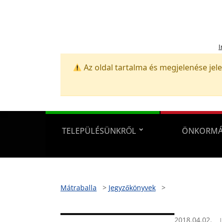
I
Az oldal tartalma és megjelenése jele
TELEPÜLÉSÜNKRŐL
ÖNKORMÁ
Mátraballa
>
Jegyzőkönyvek
>
2018.04.02.