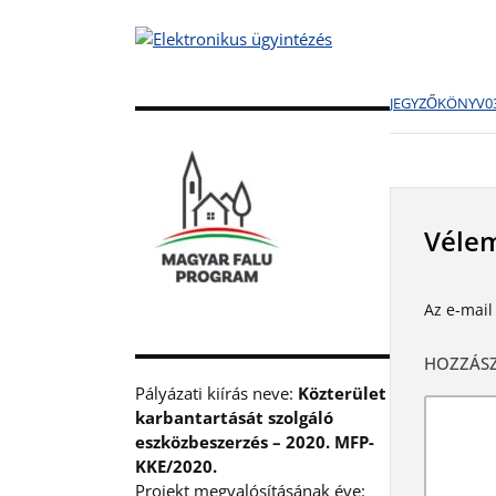
JEGYZŐKÖNYV0
Vélem
Az e-mail
HOZZÁS
Pályázati kiírás neve:
Közterület
karbantartását szolgáló
eszközbeszerzés – 2020. MFP-
KKE/2020.
Projekt megvalósításának éve: