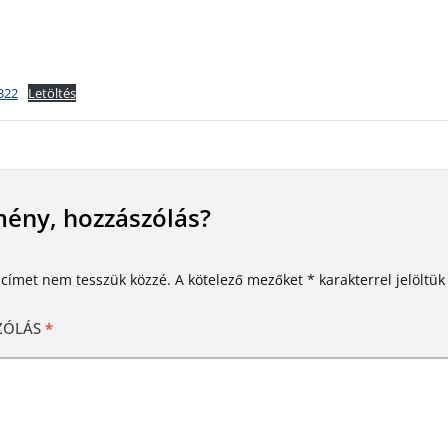
322
Letöltés
ény, hozzászólás?
 címet nem tesszük közzé.
A kötelező mezőket
*
karakterrel jelöltük
ZÓLÁS
*