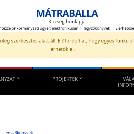
MÁTRABALLA
Község honlapja
ntézze önkormányzati ügyeit elektronikusan
Jegyzőkönyvek
Elérhetős
nleg szerkesztés alatt áll. Előfordulhat, hogy egyes funkc
érhetők el.
NYZAT
PROJEKTEK
VÁLA
INFOR
Jegyzőkönyvek