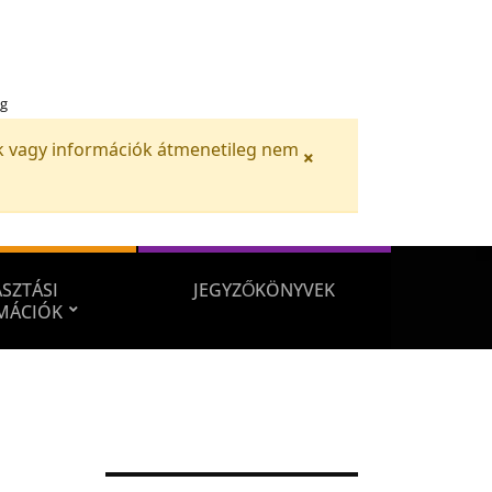
ég
iók vagy információk átmenetileg nem
×
SZTÁSI
JEGYZŐKÖNYVEK
MÁCIÓK