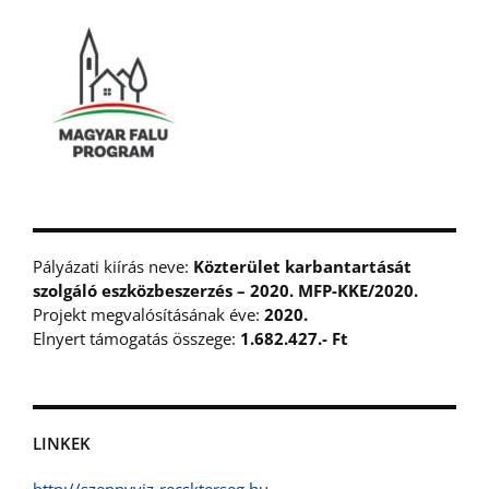
Pályázati kiírás neve:
Közterület karbantartását
szolgáló eszközbeszerzés – 2020. MFP-KKE/2020.
Projekt megvalósításának éve:
2020.
Elnyert támogatás összege:
1.682.427.- Ft
LINKEK
http://szennyviz-recskterseg.hu