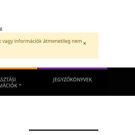
ég
iók vagy információk átmenetileg nem
×
SZTÁSI
JEGYZŐKÖNYVEK
MÁCIÓK