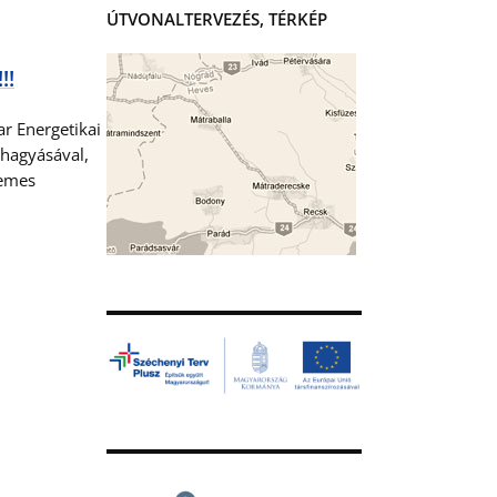
ÚTVONALTERVEZÉS, TÉRKÉP
!!
ar Energetikai
áhagyásával,
temes