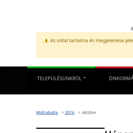
I
Az oldal tartalma és megjelenése jele
TELEPÜLÉSÜNKRŐL
ÖNKORMÁ
Mátraballa
>
2016
>
október