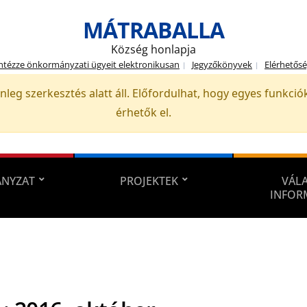
MÁTRABALLA
Község honlapja
ntézze önkormányzati ügyeit elektronikusan
Jegyzőkönyvek
Elérhetős
nleg szerkesztés alatt áll. Előfordulhat, hogy egyes funkc
érhetők el.
NYZAT
PROJEKTEK
VÁLA
INFOR