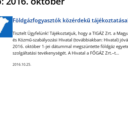
p:
2016. október
Földgázfogyasztók közérdekű tájékoztatása!
Tisztelt Ügyfelünk! Tájékoztatjuk, hogy a TIGÁZ Zrt. a Magy
és Közmű-szabályozási Hivatal (továbbiakban: Hivatal) jóv
2016. október 1-jei dátummal megszüntette földgáz egye
szolgáltatási tevékenységét. A Hivatal a FŐGÁZ Zrt.–t…
2016.10.25.