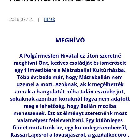
2016.07.12.
Hírek
MEGHÍVÓ
A Polgármesteri Hivatal ez úton szeretné
meghívni Önt, kedves családját és ismerőseit
egy filmvetítésre a Mátraballai Kultúrházba.
Több évtizede már, hogy Mátraballán nem
üzemel a mozi. Azoknak, akik megélhették
annak a hangulatát néha talán eszükbe jut,
sokaknak azonban koruknál fogva nem adatott
meg a lehetőség, hogy Ballán moziba
mehessenek. Ezt az élményt szeretnénk most
valamelyest feleleveníteni. Egy különleges
filmet mutatunk be, egy különleges emberről,
Kassai Lajosról a lovasíjászról, a gazdálkodóról,