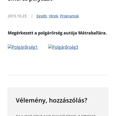
2015.10.23.
Egyéb
,
Hírek
,
Programok
Megérkezett a polgárőrség autója Mátraballára.
Vélemény, hozzászólás?