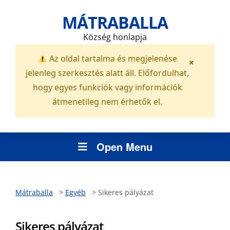
MÁTRABALLA
Község honlapja
Az oldal tartalma és megjelenése
×
jelenleg szerkesztés alatt áll. Előfordulhat,
hogy egyes funkciók vagy információk
átmenetileg nem érhetők el.
Open Menu
Mátraballa
>
Egyéb
>
Sikeres pályázat
Sikeres pályázat