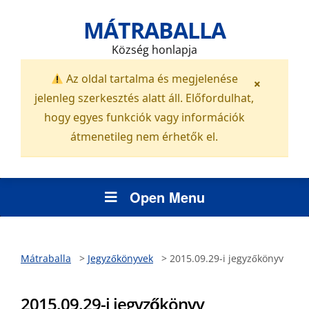
MÁTRABALLA
Község honlapja
Az oldal tartalma és megjelenése
×
jelenleg szerkesztés alatt áll. Előfordulhat,
hogy egyes funkciók vagy információk
átmenetileg nem érhetők el.
Open Menu
Mátraballa
>
Jegyzőkönyvek
>
2015.09.29-i jegyzőkönyv
2015.09.29-i jegyzőkönyv