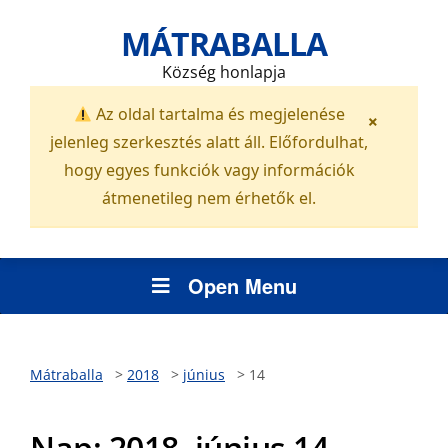
MÁTRABALLA
Község honlapja
Az oldal tartalma és megjelenése
×
jelenleg szerkesztés alatt áll. Előfordulhat,
hogy egyes funkciók vagy információk
átmenetileg nem érhetők el.
Open Menu
Mátraballa
>
2018
>
június
>
14
Nap:
2018. június 14.