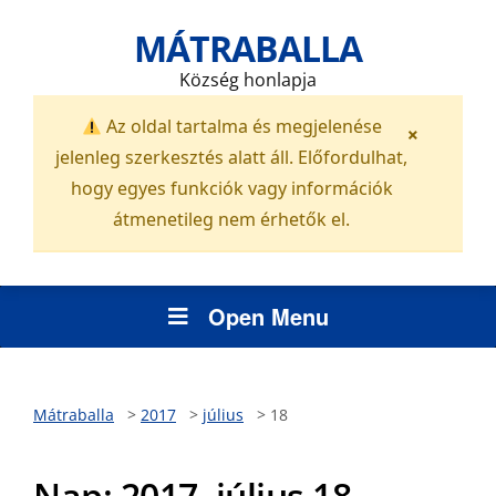
MÁTRABALLA
Község honlapja
Az oldal tartalma és megjelenése
×
jelenleg szerkesztés alatt áll. Előfordulhat,
hogy egyes funkciók vagy információk
átmenetileg nem érhetők el.
Open Menu
Mátraballa
>
2017
>
július
>
18
Nap:
2017. július 18.