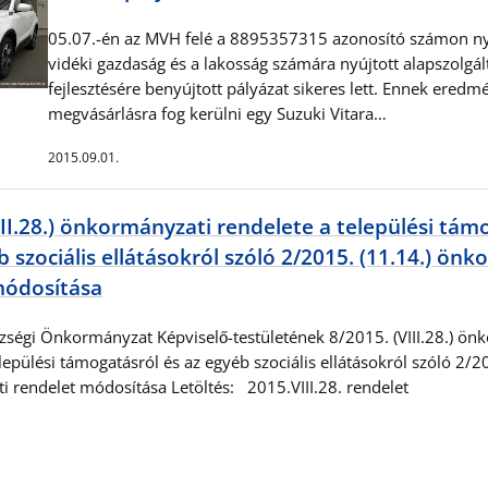
05.07.-én az MVH felé a 8895357315 azonosító számon nyi
vidéki gazdaság és a lakosság számára nyújtott alapszolgál
fejlesztésére benyújtott pályázat sikeres lett. Ennek ered
megvásárlásra fog kerülni egy Suzuki Vitara…
2015.09.01.
III.28.) önkormányzati rendelete a települési tám
b szociális ellátásokról szóló 2/2015. (11.14.) ön
módosítása
zségi Önkormányzat Képviselő-testületének 8/2015. (VIII.28.) ön
lepülési támogatásról és az egyéb szociális ellátásokról szóló 2/2
 rendelet módosítása Letöltés: 2015.VIII.28. rendelet