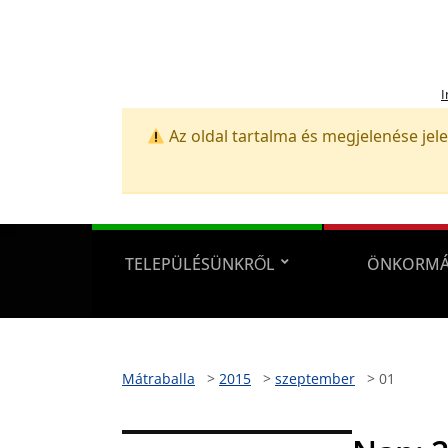
I
Az oldal tartalma és megjelenése jele
TELEPÜLÉSÜNKRŐL
ÖNKORMÁ
Mátraballa
>
2015
>
szeptember
>
01