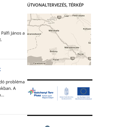
ÚTVONALTERVEZÉS, TÉRKÉP
Pálfi János a
ét.
t
zódó probléma
okban. A
an…