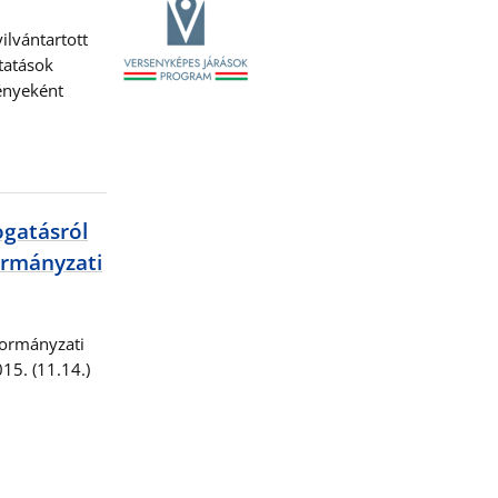
lvántartott
tatások
ményeként
ogatásról
kormányzati
kormányzati
015. (11.14.)