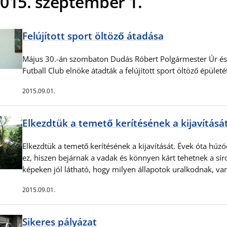
015. szeptember 1.
Felújított sport öltöző átadása
Május 30.-án szombaton Dudás Róbert Polgármester Úr és 
Futball Club elnöke átadták a felújított sport öltöző épület
2015.09.01.
Elkezdtük a temető kerítésének a kijavításá
Elkezdtük a temető kerítésének a kijavítását. Évek óta hú
ez, hiszen bejárnak a vadak és könnyen kárt tehetnek a sír
képeken jól látható, hogy milyen állapotok uralkodnak, v
2015.09.01.
Sikeres pályázat