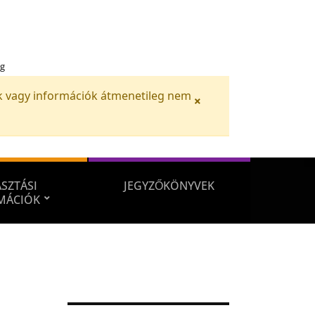
ég
iók vagy információk átmenetileg nem
×
SZTÁSI
JEGYZŐKÖNYVEK
MÁCIÓK