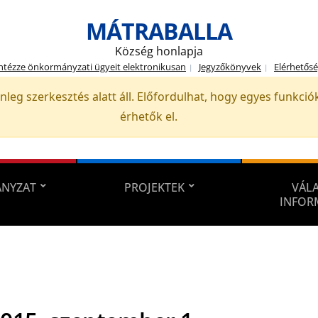
MÁTRABALLA
Község honlapja
ntézze önkormányzati ügyeit elektronikusan
Jegyzőkönyvek
Elérhetős
nleg szerkesztés alatt áll. Előfordulhat, hogy egyes funkc
érhetők el.
NYZAT
PROJEKTEK
VÁLA
INFOR