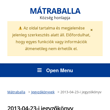
MÁTRABALLA
Község honlapja
Az oldal tartalma és megjelenése
×
jelenleg szerkesztés alatt áll. Előfordulhat,
hogy egyes funkciók vagy információk
átmenetileg nem érhetők el.
Open Menu
Mátraballa
>
Jegyzőkönyvek
>
2013-04-23-i jegyzőkönyv
2013-04-23-i jegyzőkönyv