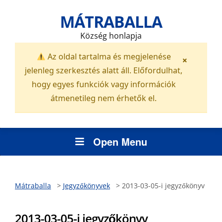
MÁTRABALLA
Község honlapja
Az oldal tartalma és megjelenése
×
jelenleg szerkesztés alatt áll. Előfordulhat,
hogy egyes funkciók vagy információk
átmenetileg nem érhetők el.
Open Menu
Mátraballa
>
Jegyzőkönyvek
>
2013-03-05-i jegyzőkönyv
2013-03-05-i jegyzőkönyv