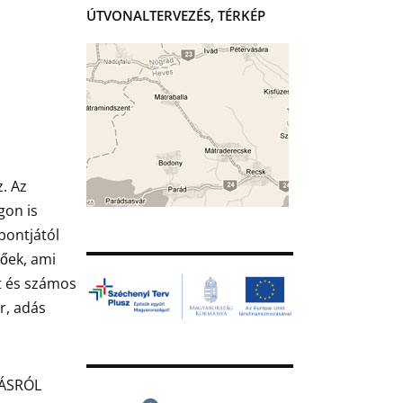
ÚTVONALTERVEZÉS, TÉRKÉP
z. Az
gon is
őpontjától
tőek, ami
et és számos
r, adás
LÁSRÓL