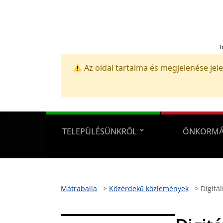
I
Az oldal tartalma és megjelenése jele
TELEPÜLÉSÜNKRŐL
ÖNKORMÁ
Mátraballa
>
Közérdekű közlemények
>
Digitál