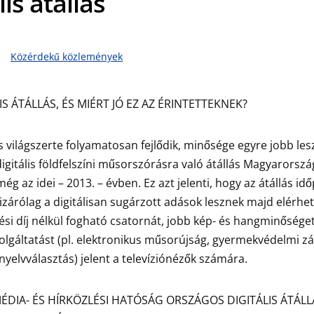
lis átállás
Közérdekű közlemények
LIS ÁTÁLLÁS, ÉS MIÉRT JÓ EZ AZ ÉRINTETTEKNEK?
s világszerte folyamatosan fejlődik, minősége egyre jobb les
digitális földfelszíni műsorszórásra való átállás Magyarorszá
g az idei – 2013. – évben. Ez azt jelenti, hogy az átállás id
zárólag a digitálisan sugárzott adások lesznek majd elérhe
tési díj nélkül fogható csatornát, jobb kép- és hangminőség
zolgáltatást (pl. elektronikus műsorújság, gyermekvédelmi zá
nyelvválasztás) jelent a televíziónézők számára.
ÉDIA- ÉS HÍRKÖZLÉSI HATÓSÁG ORSZÁGOS DIGITÁLIS ÁTÁL