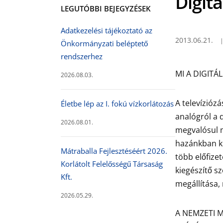
Digitá
LEGUTÓBBI BEJEGYZÉSEK
Adatkezelési tájékoztató az
2013.06.21.
Önkormányzati beléptető
rendszerhez
MI A DIGITÁ
2026.08.03.
A televíziózá
Életbe lép az I. fokú vízkorlátozás
analógról a 
2026.08.01.
megvalósul mé
hazánkban ki
Mátraballa Fejlesztéséért 2026.
több előfize
Korlátolt Felelősségű Társaság
kiegészítő s
Kft.
megállítása, 
2026.05.29.
A NEMZETI M