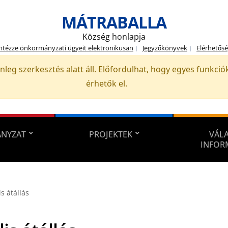
MÁTRABALLA
Község honlapja
ntézze önkormányzati ügyeit elektronikusan
Jegyzőkönyvek
Elérhetős
nleg szerkesztés alatt áll. Előfordulhat, hogy egyes funkc
érhetők el.
NYZAT
PROJEKTEK
VÁLA
INFOR
is átállás