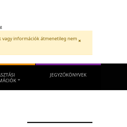
ég
iók vagy információk átmenetileg nem
×
SZTÁSI
JEGYZŐKÖNYVEK
MÁCIÓK