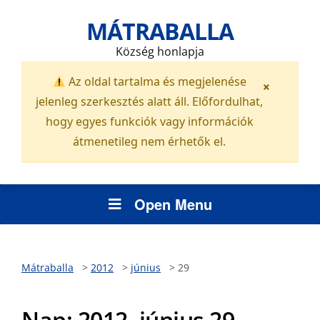
MÁTRABALLA
Község honlapja
Az oldal tartalma és megjelenése
×
jelenleg szerkesztés alatt áll. Előfordulhat,
hogy egyes funkciók vagy információk
átmenetileg nem érhetők el.
Open Menu
Mátraballa
>
2012
>
június
>
29
Nap:
2012. június 29.