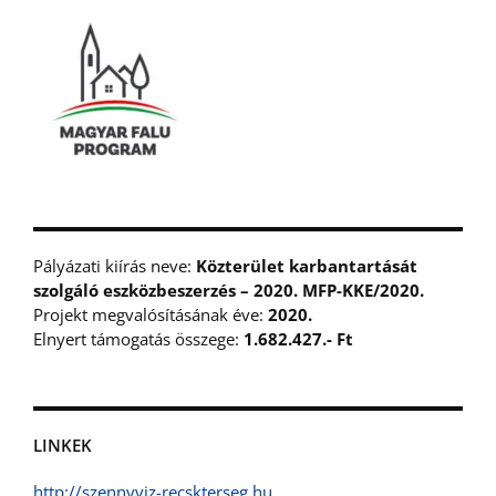
Pályázati kiírás neve:
Közterület karbantartását
szolgáló eszközbeszerzés – 2020. MFP-KKE/2020.
Projekt megvalósításának éve:
2020.
Elnyert támogatás összege:
1.682.427.- Ft
LINKEK
http://szennyviz-recskterseg.hu