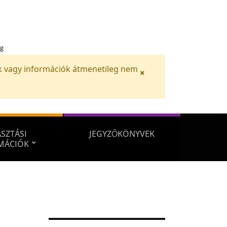
ég
iók vagy információk átmenetileg nem
×
SZTÁSI
JEGYZŐKÖNYVEK
MÁCIÓK