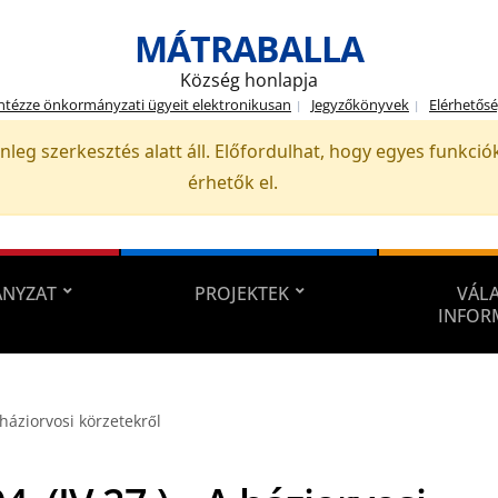
MÁTRABALLA
Község honlapja
ntézze önkormányzati ügyeit elektronikusan
Jegyzőkönyvek
Elérhetős
nleg szerkesztés alatt áll. Előfordulhat, hogy egyes funkc
érhetők el.
NYZAT
PROJEKTEK
VÁLA
INFOR
A háziorvosi körzetekről