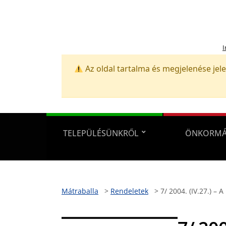
I
Az oldal tartalma és megjelenése jele
TELEPÜLÉSÜNKRŐL
ÖNKORMÁ
Mátraballa
>
Rendeletek
>
7/ 2004. (IV.27.) – 