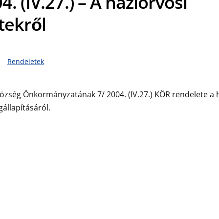
4. (IV.27.) – A háziorvosi
tekről
Rendeletek
özség Önkormányzatának 7/ 2004. (IV.27.) KÖR rendelete a 
állapításáról.